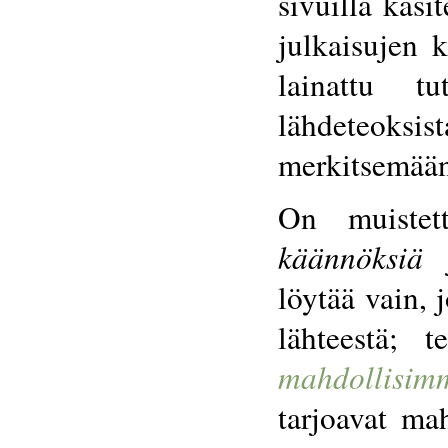
sivuilla käsit
julkaisujen k
lainattu tu
lähdeteoksist
merkitsemään
On muistet
käännöksiä
j
löytää vain, 
lähteestä; 
mahdollisim
tarjoavat mah