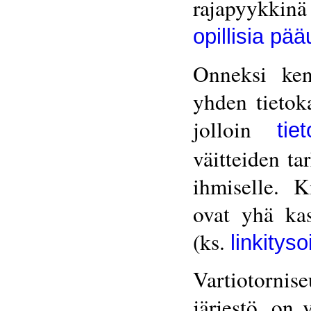
rajapyykkinä
opillisia pä
Onneksi ken
yhden tietok
jolloin
tie
väitteiden ta
ihmiselle. K
ovat yhä kas
(ks.
linkitys
Vartiotornise
järjestö, on