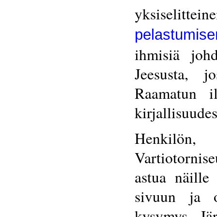
yksiselitt
pelastumis
ihmisiä joh
Jeesusta, j
Raamatun il
kirjallisuude
Henkilön,
Vartiotornis
astua näille
sivuun ja o
kysymys. Jär