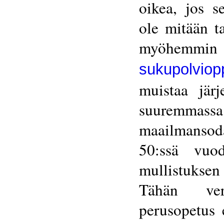
oikea, jos s
ole mitään t
myöhemm
sukupolviop
muistaa jär
suuremmass
maailmansoda
50:ssä vuo
mullistuksen
Tähän verr
perusopetus 