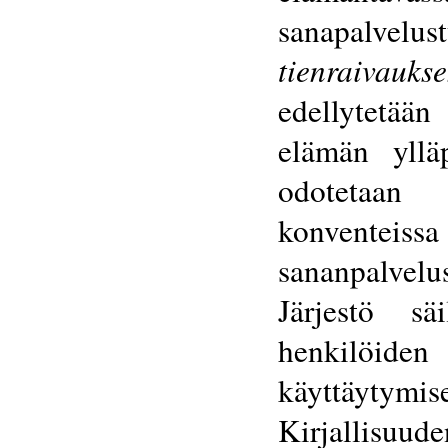
sanapalv
tienraivaukse
edellytetää
elämän ylläp
odotetaan 
konventeissa
sananpalvel
Järjestö säi
henkilöiden 
käyttäyty
Kirjallisuud