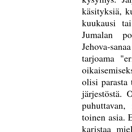
käsityksiä, k
kuukausi tai
Jumalan poi
Jehova-sanaa 
tarjoama "er
oikaisemisek
olisi parasta
järjestöstä.
puhuttavan,
toinen asia. 
karistaa mie