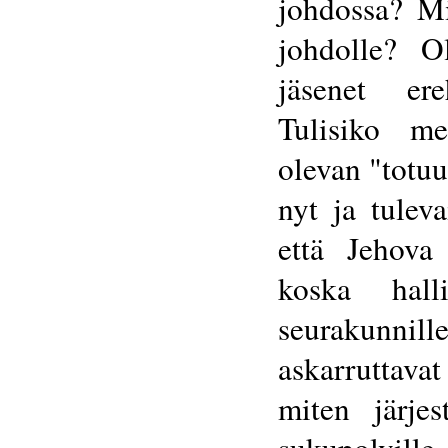
johdossa? Mi
johdolle? O
jäsenet ere
Tulisiko me
olevan "totuu
nyt ja tulev
että Jehova
koska hall
seurakunni
askarruttavat
miten järje
sukupolvill