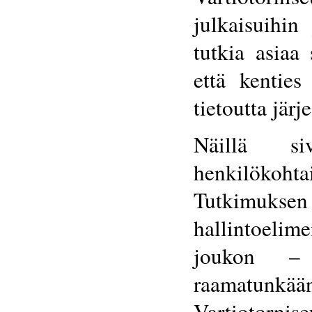
julkaisuihin
tutkia asiaa
että kenties
tietoutta järje
Näillä si
henkilökohtai
Tutkimukse
hallintoelim
joukon –
raamatunkä
Vartiotornis