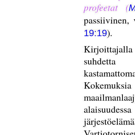
profeetat (
M
passiivinen,
).
19:19
Kirjoittaja
suhdetta V
kastamatto
Kokemuksia s
maailmanlaa
alaisuudess
järjestöeläm
Vartiotorni