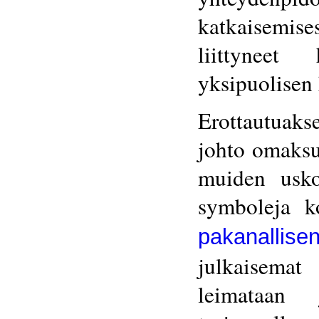
katkaisemis
liittyneet 
yksipuolisen 
Erottautuaks
johto omaksu
muiden usko
symboleja k
pakanallise
julkaisemat 
leimataan j