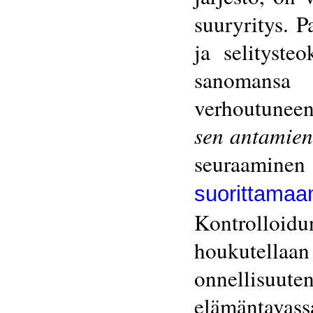
suuryritys. P
ja selityste
sanomans
verhoutunee
sen antamien
seuraaminen 
suorittam
Kontrolloid
houkutel
onnellisuute
elämäntava