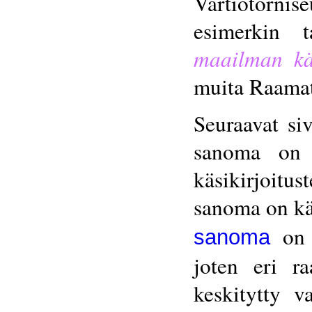
Vartiotornise
esimerkin 
maailman kä
muita Raamat
Seuraavat si
sanoma on k
käsikirjoitu
sanoma on kä
on e
sanoma
joten eri r
keskitytty 