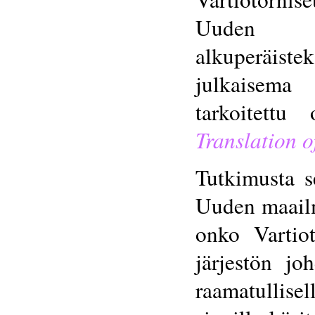
Uuden tes
alkuperäist
julkaisema
tarkoitettu
Translation o
Tutkimusta s
Uuden maailm
onko Vartiot
järjestön jo
raamatullise