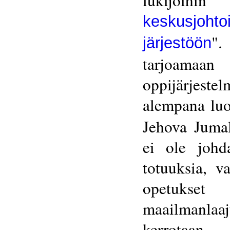
lukijoih
keskusjoh
".
järjestöön
tarjoamaan
oppijärjeste
alempana lu
Jehova Jumal
ei ole johd
totuuksia, 
opetukse
maailmanlaaj
kerrotaan 