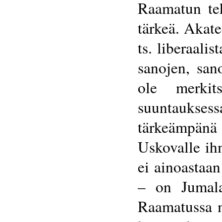
Raamatun tek
tärkeä. Akatee
ts. liberaali
sanojen, san
ole merkits
suuntaukse
tärkeämpän
Uskovalle ih
ei ainoastaan
– on Jumala
Raamatussa m