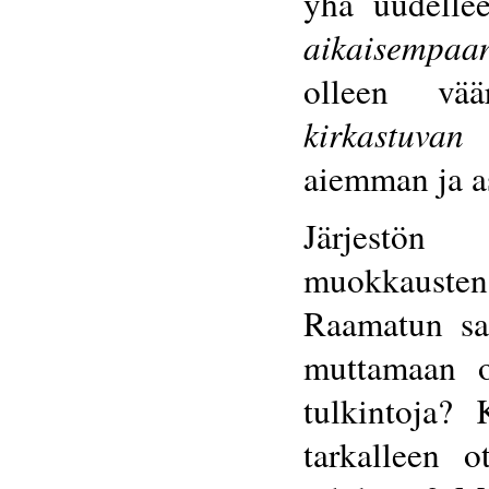
yhä uudellee
aikaisempaa
olleen vää
kirkastuvan
j
aiemman ja as
Järjestön 
muokkausten
Raamatun sa
muttamaan op
tulkintoja? 
tarkalleen o