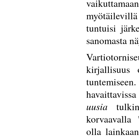
vaikuttama
myötäilevill
tuntuisi järk
sanomasta näy
Vartiotornis
kirjallisuu
tuntemisee
havaittavis
uusia
tulkin
korvaavalla 
olla lainkaa