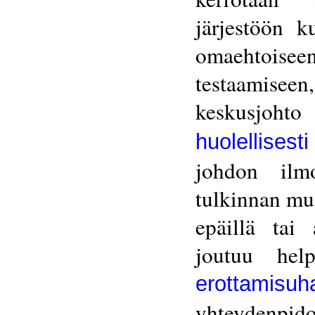
järjestöön k
omaehtois
testaamis
keskusjoht
huolellises
johdon ilm
tulkinnan mu
epäillä tai 
joutuu hel
erottamisuh
yhteydenp