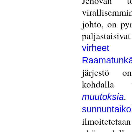
Jehovan tod
virallisemm
johto, on pyr
paljastaisiv
virhee
Raamatunk
järjestö o
kohdalla
.
muutoksia
sunnuntaiko
ilmoitetetaa