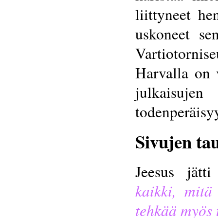
liittyneet he
uskoneet se
Vartiotorni
Harvalla on 
julkaisuj
todenperäisyy
Sivujen ta
Jeesus jätt
kaikki, mitä
tehkää myös t