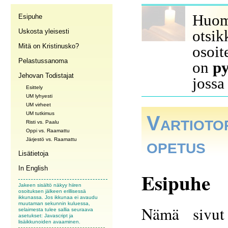
Huom:
Esipuhe
otsik
Uskosta yleisesti
Mitä on Kristinusko?
osoit
Pelastussanoma
on
p
Jehovan Todistajat
jossa 
Esittely
UM lyhyesti
UM virheet
UM tutkimus
Vartioto
Risti vs. Paalu
Oppi vs. Raamattu
opetus
Järjestö vs. Raamattu
Lisätietoja
In English
Esipuhe
Jakeen sisältö näkyy hiiren
osoituksen jälkeen erillisessä
ikkunassa. Jos ikkunaa ei avaudu
muutaman sekunnin kuluessa,
Nämä sivut 
selaimesta tulee sallia seuraava
asetukset: Javascript ja
lisäikkunoiden avaaminen.