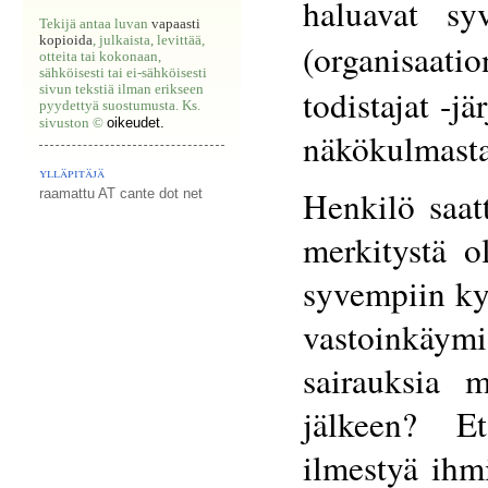
haluavat s
Tekijä antaa luvan
vapaasti
kopioida
, julkaista, levittää,
(organisaat
otteita tai kokonaan,
sähköisesti tai ei-sähköisesti
sivun tekstiä ilman erikseen
todistajat -jä
pyydettyä suostumusta. Ks.
oikeudet.
sivuston ©
näkökulmasta
ylläpitäjä
Henkilö saat
raamattu AT cante dot net
merkitystä o
syvempiin ky
vastoinkäymi
sairauksia 
jälkeen? Et
ilmestyä ihmi