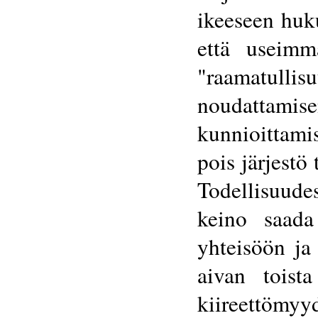
ikeeseen huk
että useimm
"raamatull
noudattamise
kunnioittami
pois järjestö
Todellisuud
keino saada
yhteisöön ja
aivan toist
kiireettömy