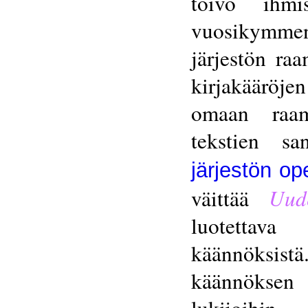
toivo ihmi
vuosikymment
järjestön ra
kirjakääröje
omaan raam
tekstien s
järjestön op
väittää
Uud
luotettava
käännöksist
käännöksen