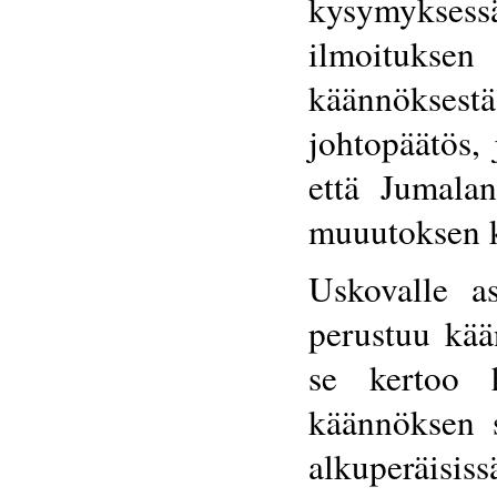
kysymykses
ilmoitukse
käännöksest
johtopäätös,
että Jumala
muuutoksen ko
Uskovalle a
perustuu kää
se kertoo 
käännöksen 
alkuperäisissä