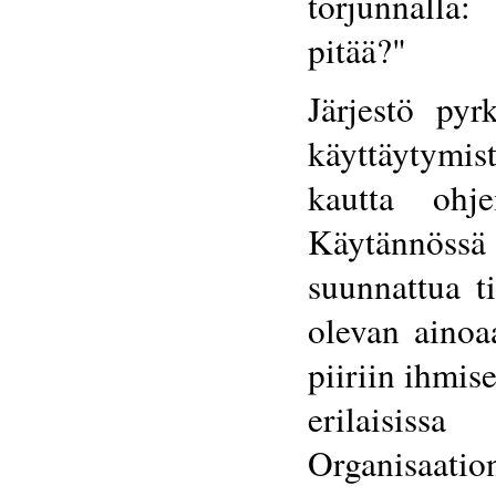
torjunnalla:
pitää?"
Järjestö pyr
käyttäytymis
kautta ohje
Käytännössä 
suunnattua t
olevan ainoa
piiriin ihmis
erilaisissa 
Organisaat