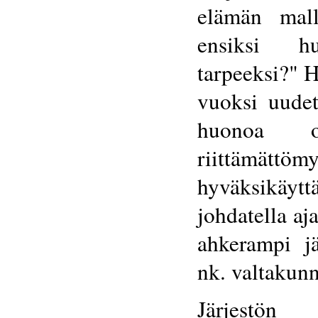
elämän mall
ensiksi hu
tarpeeksi?" H
vuoksi uudet
huonoa o
riittämä
hyväksikäy
johdatella aja
ahkerampi jä
nk. valtakunn
Järjestön o