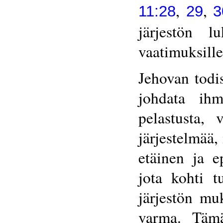
,
,
11:28
29
3
järjestön lu
vaatimuksille
Jehovan todis
johdata ihm
pelastusta, 
järjestelmää,
etäinen ja e
jota kohti tu
järjestön mu
varma. Täm