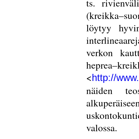
ts. rivienvä
(kreikka–suo
löytyy hyvin
interlineaare
verkon kaut
heprea–kreik
<
http://www.
näiden teo
alkuperäis
uskontokunt
valossa.