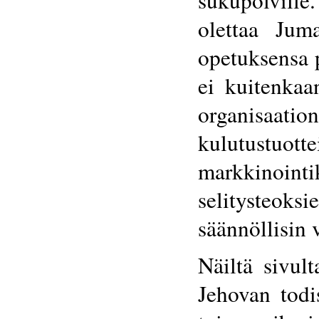
olettaa Jum
opetuksensa 
ei kuitenkaa
organisaatio
kulutus
markkinoint
selitysteok
säännöllisin 
Näiltä sivult
Jehovan todis