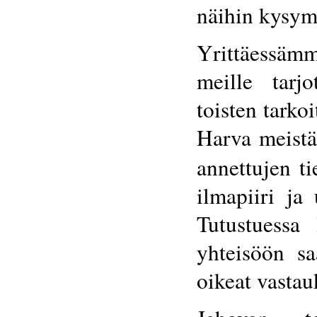
näihin kysym
Yrittäessäm
meille tarjo
toisten tark
Harva meistä
annettujen ti
ilmapiiri ja 
Tutustuessa
yhteisöön sa
oikeat vastau